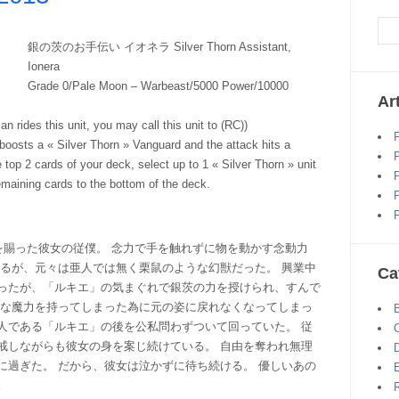
銀の茨のお手伝い イオネラ Silver Thorn Assistant,
Ionera
Grade 0/Pale Moon – Warbeast/5000 Power/10000
Ar
 rides this unit, you may call this unit to (RC))
 boosts a « Silver Thorn » Vanguard and the attack hits a
 top 2 cards of your deck, select up to 1 « Silver Thorn » unit
remaining cards to the bottom of the deck.
を賜った彼女の従僕。 念力で手を触れずに物を動かす念動力
いるが、元々は亜人では無く栗鼠のような幻獣だった。 興業中
Ca
ったが、「ルキエ」の気まぐれで銀茨の力を授けられ、すんで
きな魔力を持ってしまった為に元の姿に戻れなくなってしまっ
人である「ルキエ」の後を公私問わずついて回っていた。 従
戒しながらも彼女の身を案じ続けている。 自由を奪われ無理
に過ぎた。 だから、彼女は泣かずに待ち続ける。 優しいあの
。