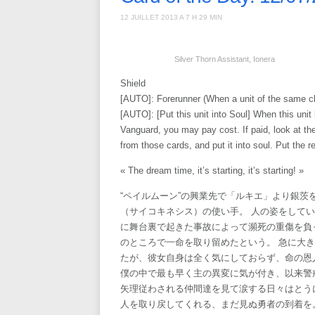
12 JUILLET 2013 A 7 H 29 MIN
Silver Thorn Assistant, Ionera
Shield
[AUTO]: Forerunner (When a unit of the same clan
[AUTO]: [Put this unit into Soul] When this unit
Vanguard, you may pay cost. If paid, look at the
from those cards, and put it into soul. Put the 
« The dream time, it’s starting, it’s starting! »
“ペイルムーン”の興業先で「ルキエ」より銀茨
（サイコキネシス）の使い手。 人の姿をして
に舞台裏で起きた事故によって瀕死の重傷を負
のところで一命を取り留めたという。 急に大
たが、彼女自身は全く気にしておらず、命の恩
僕の中で最も早く主の異変に気が付き、以来警
矢理従わされる仲間達を見て涙する日々はとう
人を取り戻してくれる、まだ見ぬ勇者の到着を