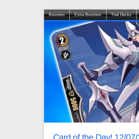
Boosters
Extra Boosters
Trial Decks
Card of the Day! 12/07