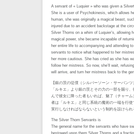
A servant of « Luquier » who was given a Silver
She is a user of Psychokinesis, which allows h
human, she was originally a magical beast, suc
injured due to an accident backstage at the cir
Silver Thorns on a whim of Luquier’s, allowing he
magical power, she became incapable of returning
her entire life to accompanying and attending to
servants to notice what happened to her mistre
her more cautious. She has cried as she has wat
follow her mistress. So now, she’ll wait, refusi
will arrive, and turn her mistress back to the g
【銀の茨の従僕（シルバーソーン・サーバンツ
「ルキエ」より銀の茨とその力の一部を賜り、
んで彼女に降った者もいれば、魅了（チャーム
者は「ルキエ」と同じ系統の魔術の一端を行使
実行しなければならないという制約を設けられ
The Silver Thorn Servants is
The general name for the servants who have swor
bestowed upon them Silver Thorns and a fractio