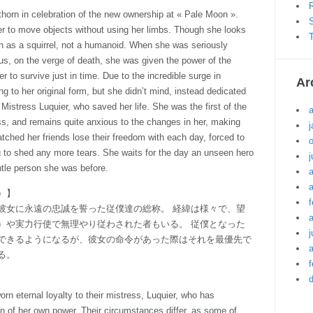
R
thorn in celebration of the new ownership at « Pale Moon ».
S
er to move objects without using her limbs. Though she looks
T
h as a squirrel, not a humanoid. When she was seriously
cus, on the verge of death, she was given the power of the
r to survive just in time. Due to the incredible surge in
Ar
 to her original form, but she didn’t mind, instead dedicated
 Mistress Luquier, who saved her life. She was the first of the
ss, and remains quite anxious to the changes in her, making
j
ched her friends lose their freedom with each day, forced to
ng to shed any more tears. She waits for the day an unseen hero
j
entle person she was before.
a
）】
f
彼女に永遠の忠誠を誓った従僕達の総称。 経緯は様々で、望
）や実力行使で無理やり従わされた者もいる。 従僕となった
j
できるようになるが、彼女の命令があった際はそれを最優先で
a
る。
f
n eternal loyalty to their mistress, Luquier, who has
n of her own power. Their circumstances differ, as some of