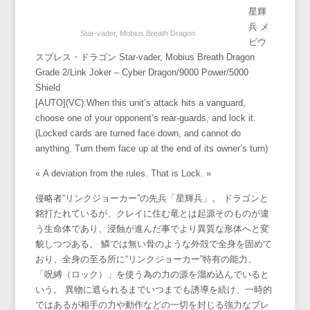
星輝
兵 メ
Star-vader, Mobius Breath Dragon
ビウ
スブレス・ドラゴン Star-vader, Mobius Breath Dragon
Grade 2/Link Joker – Cyber Dragon/9000 Power/5000
Shield
[AUTO](VC):When this unit’s attack hits a vanguard,
choose one of your opponent’s rear-guards, and lock it.
(Locked cards are turned face down, and cannot do
anything. Turn them face up at the end of its owner’s turn)
« A deviation from the rules. That is Lock. »
侵略者“リンクジョーカー”の先兵「星輝兵」。 ドラゴンと
銘打たれているが、クレイに住む竜とは起源そのものが違
う生命体であり、浸蝕が進んだ事でより異質な形体へと変
貌しつつある。 鱗では無い骨のような外殻で全身を固めて
おり、全身の至る所に“リンクジョーカー”特有の能力、
「呪縛（ロック）」を使う為の力の源を溜め込んでいると
いう。 異物に遮られるまでいつまでも誘導を続け、一時的
ではあるが相手の力や動作などの一切を封じる強力なブレ