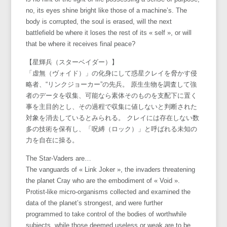
no, its eyes shine bright like those of a machine’s. The
body is corrupted, the soul is erased, will the next
battlefield be where it loses the rest of its « self », or will
that be where it receives final peace?
【星輝兵（スターベイダー）】
「虚無（ヴォイド）」の化身にして惑星クレイを脅かす侵
略者、“リンクジョーカー”の先兵。 原生生物を調査して強
者のデータを収集、可能なら素体そのものを支配下に置く
事を主目的とし、その過程で収集に値しないと判断された
対象を消去しているとみられる。 クレイには存在しない数
多の技術を保有し、「呪縛（ロック）」と呼ばれる未知の
力を自在に操る。
The Star-Vaders are…
The vanguards of « Link Joker », the invaders threatening
the planet Cray who are the embodiment of « Void ».
Protist-like micro-organisms collected and examined the
data of the planet’s strongest, and were further
programmed to take control of the bodies of worthwhile
subjects, while those deemed useless or weak are to be