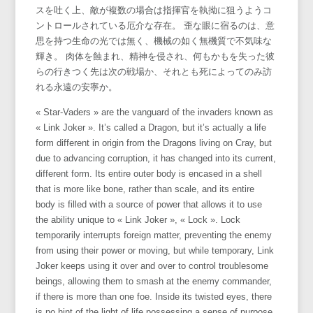
スを吐く上、敵が複数の場合は指揮官を執拗に狙うようコ
ントロールされている厄介な存在。 歪な眼に宿るのは、意
思を持つ生命の光では無く、機械の如く無機質で不気味な
輝き。 肉体を蝕まれ、精神を侵され、何もかもを失った彼
らの行きつく先は次の戦場か、それとも死によってのみ訪
れる永遠の安寧か。
« Star-Vaders » are the vanguard of the invaders known as
« Link Joker ». It’s called a Dragon, but it’s actually a life
form different in origin from the Dragons living on Cray, but
due to advancing corruption, it has changed into its current,
different form. Its entire outer body is encased in a shell
that is more like bone, rather than scale, and its entire
body is filled with a source of power that allows it to use
the ability unique to « Link Joker », « Lock ». Lock
temporarily interrupts foreign matter, preventing the enemy
from using their power or moving, but while temporary, Link
Joker keeps using it over and over to control troublesome
beings, allowing them to smash at the enemy commander,
if there is more than one foe. Inside its twisted eyes, there
is no hint of the light of life possessing a sense of purpose,