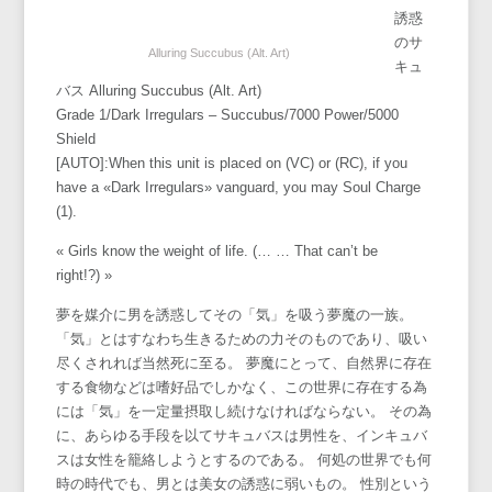
誘惑
のサ
Alluring Succubus (Alt. Art)
キュ
バス Alluring Succubus (Alt. Art)
Grade 1/Dark Irregulars – Succubus/7000 Power/5000
Shield
[AUTO]:When this unit is placed on (VC) or (RC), if you
have a «Dark Irregulars» vanguard, you may Soul Charge
(1).
« Girls know the weight of life. (… … That can’t be
right!?) »
夢を媒介に男を誘惑してその「気」を吸う夢魔の一族。
「気」とはすなわち生きるための力そのものであり、吸い
尽くされれば当然死に至る。 夢魔にとって、自然界に存在
する食物などは嗜好品でしかなく、この世界に存在する為
には「気」を一定量摂取し続けなければならない。 その為
に、あらゆる手段を以てサキュバスは男性を、インキュバ
スは女性を籠絡しようとするのである。 何処の世界でも何
時の時代でも、男とは美女の誘惑に弱いもの。 性別という